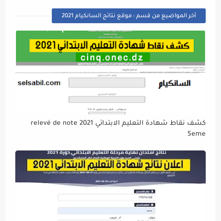
أخر المواضيع من قسم : موقع نتائج السانكيام 2021
كشف نقاط شهادة التعليم الابتدائي 2021 relevé de note
5eme